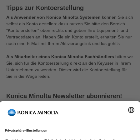
Tipps zur Kontoerstellung
Als Anwender von Konica Minolta Systemen
können Sie sich
selbst ein Konto erstellen: dazu nutzen Sie bitte den Bereich
"Konto erstellen" oben rechts und geben Ihre Equipment- und
Vertragsdaten an. Haben Sie ein Konto erstellt, erhalten Sie nur
noch eine E-Mail mit Ihrem Aktivierungslink und los geht‘s.
Als Mitarbeiter eines Konica Minolta Fachhändlers
bitten wir
Sie, sich für die Kontoerstellung direkt an den Keyuser in Ihrem
Unternehmen zu wenden. Dieser wird die Kontoerstellung für
Sie in die Wege leiten.
Konica Minolta Newsletter abonnieren!
Mit Ihrer Zustimmung halten wir Sie auf dem Laufenden.
Weil wir wissen, dass Ihre Zeit knapp ist, erhalten Sie von
uns Benachrichtigungen nur dann, wenn es wirklich etwas
Neues gibt:
Interessante Neuigkeiten zu unseren Produkten & Lösungen