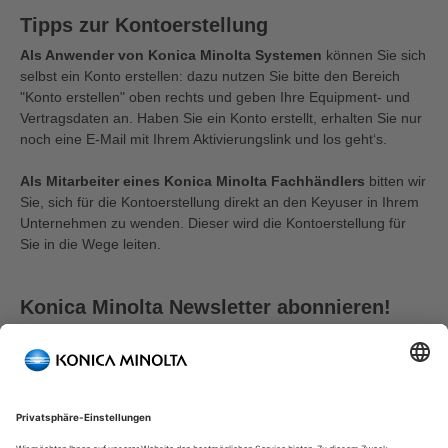
Tipps zur Kontoerstellung
Als Anwender von Konica Minolta Systemen
können Sie sich
selbst ein Konto erstellen: dazu nutzen Sie bitte den Bereich
"Konto erstellen" oben rechts und geben Ihre Equipment- und
Vertragsdaten an. Haben Sie ein Konto erstellt, erhalten Sie nur
noch eine E-Mail mit Ihrem Aktivierungslink und los geht‘s.
Als Mitarbeiter eines Konica Minolta Fachhändlers
bitten wir
Sie, sich für die Kontoerstellung direkt an den Keyuser in Ihrem
Unternehmen zu wenden. Dieser wird die Kontoerstellung für
Sie in die Wege leiten.
Konica Minolta Newsletter abonnieren!
Mit Ihrer Zustimmung halten wir Sie auf dem Laufenden.
Weil wir wissen, dass Ihre Zeit knapp ist, erhalten Sie von
uns Benachrichtigungen nur dann, wenn es wirklich etwas
Neues gibt:
Interessante Neuigkeiten zu unseren Produkten & Lösungen